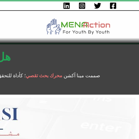
هل
صممت مينا آكشن
محرك بحث تقصي
؛ كأداة للتح