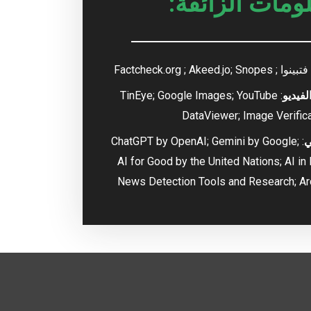
ومات الزائفة:
 فتبينوا
; Factcheck.org
; Akeed.jo; Snopes
فيديو
: TinEye; Google Images; YouTube
DataViewer; Image Verifica
ي
: ChatGPT by OpenAI; Gemini by Google;
AI for Good by the United Nations; AI i
News Detection Tools and Research; Ar