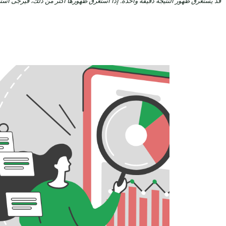
قد يستغرق ظهور النتيجة دقيقة واحدة. إذا استغرق ظهورها أكثر من ذلك، فيرجى است