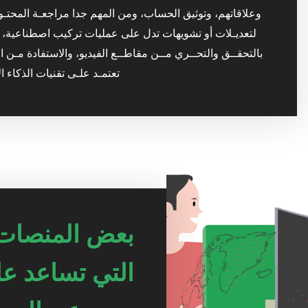
وعلاقاتهم، وتوثيق الحساب، ومن المهم جدا مراجعـة المحتـوى 
لتعديـلات أو تشويهات تدل على عمليات تركيب اصطناعية، وت
بالتحقــق والتحــري مــن مقاطــع الفيديو، والاستفادة مـن ا
تعتمـد علـى تقنيات الذكاء 
بعض المنصات 
التي تساعد ع