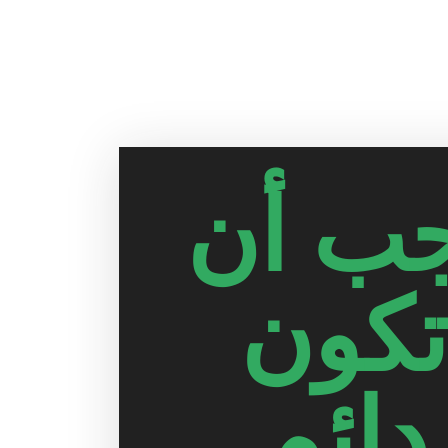
ب أن
كون
دائم