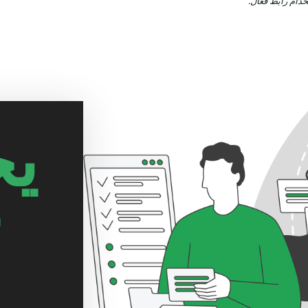
خدام رابط فعال.
يج
ت