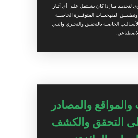
لتحديـد مـا إذا كان يشـتمل علـى أي آثـار
طبيــق المنهجيــات المتوفــرة الخاصــة
لأسـاليب الخاصـة بالتحقـق والتحـري والتـي
الاصطناعي.
والمواقع والمصادر
لى التحقق والكشف