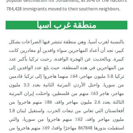
784,428 immigrants moved to their southern neighbors.
منطقة غرب آسيا
بالنسبة لغرب آسيا، وهي منطقة تنتشر فيها الصراعات بشكل
كبير، نجد أن أعداد المهاجرين سواء وافدين أو مغادرين كانت
كبيرة. وبالحديث عن الهجرة الوافدة، رحبت تركيا بأكبر عدد
من المهاجرين في هذه المنطقة، حيث بلغ عدد الوافدين إلى
تركيا 5.8 مليون مهاجر، 64٪ منهما هاجروا إلى تركيا قادمين
من سوريا. واحتل الأردن المرتبة الثانية بعدد 3.3 مليون
مهاجر، هاجر 63٪ منهم من فلسطين. واحتلت إيران المرتبة
الثالثة بعدد 2.6 مليون مهاجر وافد، 86٪ منهم هاجروا من
أفغانستان التي تعاني من تبعات الحرب. واستقبل لبنان 1.8
مليون مهاجر وافد، 62٪ منهم هاجروا من سوريا، والتي
استقبلت بدورها 867848 مهاجرًا وافدا، 69٪ منهم هاجروا من