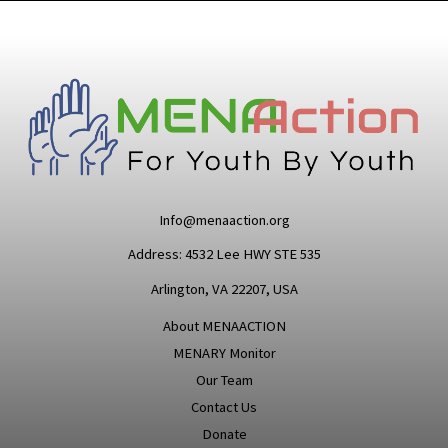
Info@menaaction.org
Address: 4532 Lee HWY STE 535
Arlington, VA 22207, USA
About MENAACTION
MENARY Monitor
Our Team
Contact Us
Donate