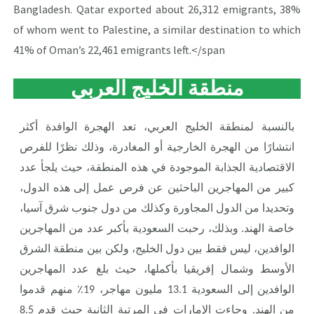
Bangladesh. Qatar exported about 26,312 emigrants, 38%
of whom went to Palestine, a similar destination to which
41% of Oman’s 22,461 emigrants left.
</span
منطقة الخليج العربي
بالنسبة لمنطقة الخليج العربي، تعد الهجرة الوافدة أكثر
انتشارًا من الهجرة الخارجية أو المغادرة، وذلك نظرًا للفرص
الاقتصادية الجذابة الموجودة في هذه المنطقة، حيث يلجأ عدد
كبير من المهاجرين الباحثين عن فرص عمل إلى هذه الدول،
وتحديدا من الدول المجاورة وكذلك من دول جنوب شرق آسيا،
خاصة الهند. وبذلك، رحبت السعودية بأكبر عدد من المهاجرين
الوافدين، ليس فقط بين دول الخليج، ولكن بين منطقة الشرق
الأوسط وشمال إفريقيا بأكملها، حيث بلغ عدد المهاجرين
الوافدين إلى السعودية 13.1 مليون مهاجر، 19٪ منهم قدموا
من الهند. وجاءت الإمارات في المرتبة الثانية حيث قدم 8.5