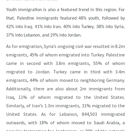
Youth immigration is also a featured trend in this region. For
that, Palestine immigrants featured 48% youth, followed by
42% into Iraq, 41% into Iran, 40% into Turkey, 38% into Syria,
37% into Lebanon, and 29% into Jordan.
As for emigration, Syria’s ongoing civil war resulted in 8.2m
emigrants, 45% of whom emigrated into Turkey. Palestine
came in second with 3.8m emigrants, 55% of whom
migrated to Jordan. Turkey came in third with 3.4m
emigrants, 44% of whom moved to neighboring Germany.
Additionally, there are also about 2m immigrants from
Iraq, 11% of whom migrated to the United States.
Similarly, of Iran’s 1.3m immigrants, 31% migrated to the
United States. As for Lebanon, 844,503 immigrated
outwards, with 18% of whom moved to Saudi Arabia, a
popular destination for Jordanians, as 30% of the nation’s