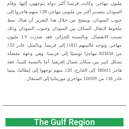
مليون مهاجر، وكانت فرنسا أكثر دولة يتوجهون إليها. وقام
السودان بتصدير أكثر من مليوني مهاجر، 28٪ منهم هاجروا إلى
جنوب السودان. ويتضح من خلال هذا التقرير أن هناك نمط
ملحوظ لانتقال السكان بين السودان وجنوب السودان وذلك
بسبب الانفصال. وبالنسبة للجزائر، فقد صدرت 1.9 مليون
مهاجر، وتوجه غالبيتهم (81٪) إلى فرنسا. وبالمثل، غادر 52٪
من 831634 مهاجرًا تونسيًا إلى فرنسا، وهي وجهة مفضلة
بشكل كبير بين سكان شمال إفريقيا. أما بالنسبة لليبيا، فقد
هاجر 180611 إلى الخارج، 20٪ منهم توجهوا إلى إيطاليا، بينما
غادر 36٪ من 126509 مهاجري موريتانيا إلى السنغال.
The Gulf Region