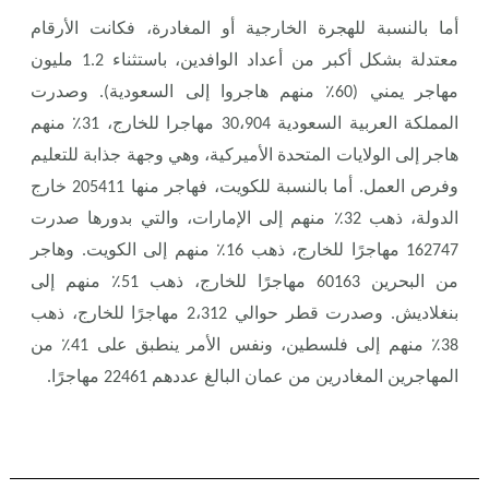
أما بالنسبة للهجرة الخارجية أو المغادرة، فكانت الأرقام
معتدلة بشكل أكبر من أعداد الوافدين، باستثناء 1.2 مليون
مهاجر يمني (60٪ منهم هاجروا إلى السعودية). وصدرت
المملكة العربية السعودية 30،904 مهاجرا للخارج، 31٪ منهم
هاجر إلى الولايات المتحدة الأميركية، وهي وجهة جذابة للتعليم
وفرص العمل. أما بالنسبة للكويت، فهاجر منها 205411 خارج
الدولة، ذهب 32٪ منهم إلى الإمارات، والتي بدورها صدرت
162747 مهاجرًا للخارج، ذهب 16٪ منهم إلى الكويت. وهاجر
من البحرين 60163 مهاجرًا للخارج، ذهب 51٪ منهم إلى
بنغلاديش. وصدرت قطر حوالي 2،312 مهاجرًا للخارج، ذهب
38٪ منهم إلى فلسطين، ونفس الأمر ينطبق على 41٪ من
المهاجرين المغادرين من عمان البالغ عددهم 22461 مهاجرًا.