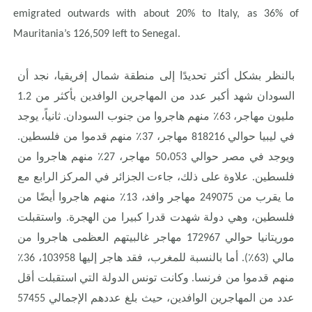
emigrated outwards with about 20% to Italy, as 36% of
Mauritania’s 126,509 left to Senegal.
بالنظر بشكل أكثر تحديدًا إلى منطقة شمال إفريقيا، نجد أن
السودان شهد أكبر عدد من المهاجرين الوافدين بأكثر من 1.2
مليون مهاجر، 63٪ منهم هاجروا من جنوب السودان. ثانياً، يوجد
في ليبيا حوالي 818216 مهاجر، 37٪ منهم قدموا من فلسطين.
ويوجد في مصر حوالي 50،053 مهاجر، 27٪ منهم هاجروا من
فلسطين. علاوة على ذلك، جاءت الجزائر في المركز الرابع مع
ما يقرب من 249075 مهاجر وافد، 13٪ منهم هاجروا أيضًا من
فلسطين، وهي دولة شهدت قدرا كبيرا من الهجرة. واستقبلت
موريتانيا حوالي 172967 مهاجر غالبيتهم العظمى هاجروا من
مالي (63٪). أما بالنسبة للمغرب، فقد هاجر إليها 103958، 36٪
منهم قدموا من فرنسا. وكانت تونس الدولة التي استقبلت أقل
عدد من المهاجرين الوافدين، حيث بلغ عددهم الإجمالي 57455